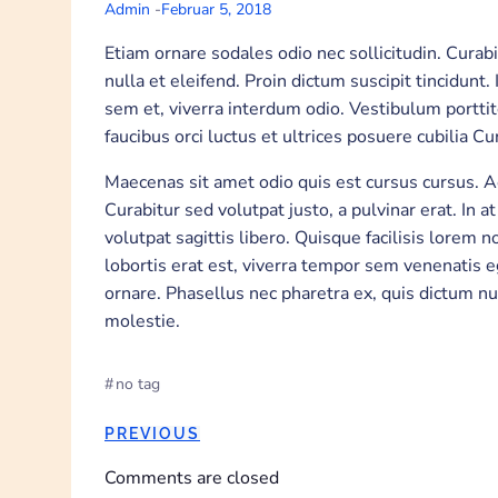
Admin
-
Februar 5, 2018
Etiam ornare sodales odio nec sollicitudin. Curab
nulla et eleifend. Proin dictum suscipit tincidun
sem et, viverra interdum odio. Vestibulum portt
faucibus orci luctus et ultrices posuere cubilia Cu
Maecenas sit amet odio quis est cursus cursus. A
Curabitur sed volutpat justo, a pulvinar erat. In a
volutpat sagittis libero. Quisque facilisis lorem n
lobortis erat est, viverra tempor sem venenatis e
ornare. Phasellus nec pharetra ex, quis dictum nul
molestie.
#
no tag
POST
PREVIOUS
NAVIGATION
Comments are closed