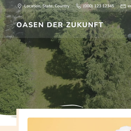
Springe
Location, State, Country
(000) 123 12345
e
zum
Inhalt
OASEN DER ZUKUNFT