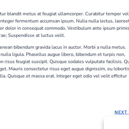
itur blandit metus at feugiat ullamcorper. Curabitur tempor vo
t. Integer fermentum accumsan ipsum. Nulla nulla lectus, laoree
itor dolor in consequat commodo. Vestibulum ante ipsum primis
rae; Suspendisse at luctus velit.
enean bibendum gravida lacus in auctor. Morbi a nulla metus.
t nulla ligula. Phasellus augue libero, bibendum et turpis non,
on risus feugiat suscipit. Quisque sodales vulputate facilisis. 
get. Mauris consectetur risus eget augue dignissim, eu loborti
la. Quisque et massa erat. Integer eget odio vel velit efficitur
POST
NEXT
NAVIGATION