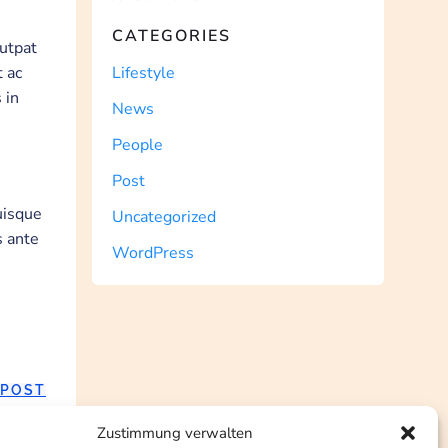
CATEGORIES
lutpat
t ac
Lifestyle
 in
News
People
Post
Quisque
Uncategorized
s ante
WordPress
 POST
Zustimmung verwalten