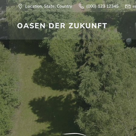
Springe
Location, State, Country
(000) 123 12345
e
zum
Inhalt
OASEN DER ZUKUNFT